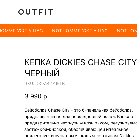
OMME УЖЕ У НАС
NOTHOMME УЖЕ У НАС
NOTHOMM
КЕПКА DICKIES CHASE CITY
ЧЕРНЫЙ
SKU:
DK0A4YPJBLK
3 990
р.
Бейсболка Chase City - это 6-панельная бейсболка,
предназначенная для повседневной носки. Кепка с
предварительно изогнутым козырьком, регулируем
застежкой-кнопкой, обеспечивающей идеальное
прилегание, и культовым тканым логотипом Dickies