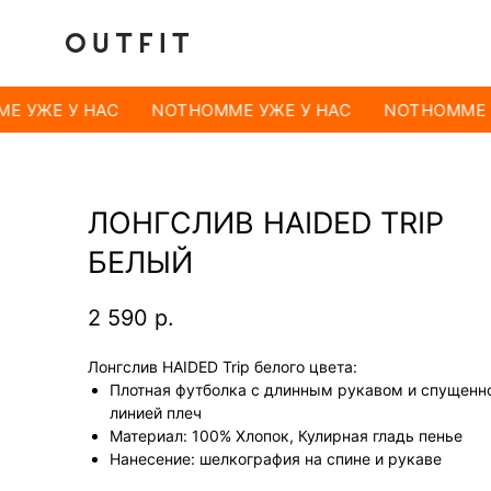
E УЖЕ У НАС
NOTHOMME УЖЕ У НАС
NOTHOMME У
ЛОНГСЛИВ HAIDED TRIP
БЕЛЫЙ
2 590
р.
Лонгслив HAIDED Trip белого цвета:
Плотная футболка с длинным рукавом и спущенн
линией плеч
Материал: 100% Хлопок, Кулирная гладь пенье
Нанесение: шелкография на спине и рукаве