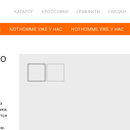
КАТАЛОГ
КРОССОВКИ
ГРАФФИТИ
СКИДКИ
NOTHOMME УЖЕ У НАС
NOTHOMME УЖЕ У НАС
ЧО
з
мки.
ется
см.