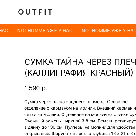
НАС
NOTHOMME УЖЕ У НАС
NOTHOMME УЖЕ У НАС
СУМКА ТАЙНА ЧЕРЕЗ ПЛЕ
(КАЛЛИГРАФИЯ КРАСНЫЙ)
1 590
р.
Сумка через плечо среднего размера. Основное
отделение с карманом на молнии. Внешний карман и
сетки на молнии. Отделение на молнии на спинке су
Съемный ремень шириной 3,8 см. Ремень регулиру
в длину до 130 см. Пуллеры на молнии для удобства
открывания. Ширина х высота х глубина: 16 х 21 х 6 