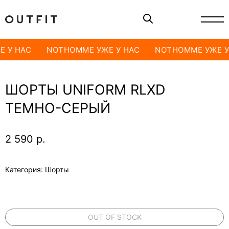
 У НАС
NOTHOMME УЖЕ У НАС
NOTHOMME УЖЕ У
ШОРТЫ UNIFORM RLXD
ТЕМНО-СЕРЫЙ
2 590
р.
Категория: Шорты
OUT OF STOCK