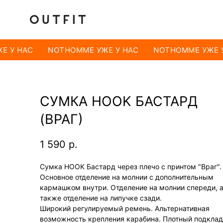
 У НАС
NOTHOMME УЖЕ У НАС
NOTHOMME УЖЕ У
СУМКА HOOK БАСТАРД
(ВРАГ)
1 590
р.
Сумка HOOK Бастард через плечо с принтом "Враг".
Основное отделение на молнии с дополнительным
кармашком внутри. Отделение на молнии спереди, 
также отделение на липучке сзади.
Широкий регулируемый ремень. Альтернативная
возможность крепления карабина. Плотный подклад