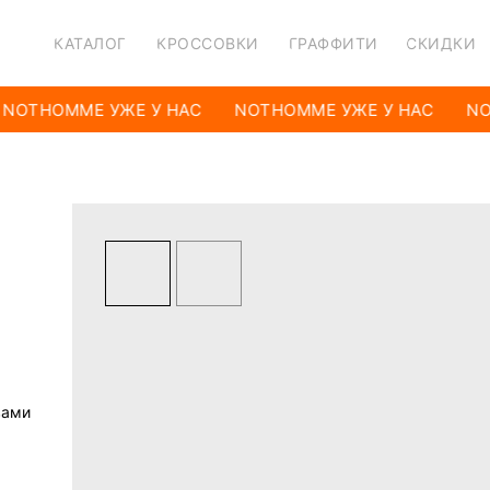
КАТАЛОГ
КРОССОВКИ
ГРАФФИТИ
СКИДКИ
NOTHOMME УЖЕ У НАС
NOTHOMME УЖЕ У НАС
NO
вами