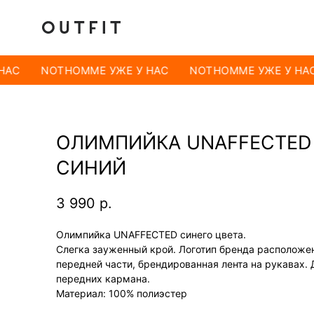
НАС
NOTHOMME УЖЕ У НАС
NOTHOMME УЖЕ У НАС
ОЛИМПИЙКА UNAFFECTED
СИНИЙ
3 990
р.
Олимпийка UNAFFECTED синего цвета.
Слегка зауженный крой. Логотип бренда расположе
передней части, брендированная лента на рукавах. 
передних кармана.
Материал: 100% полиэстер