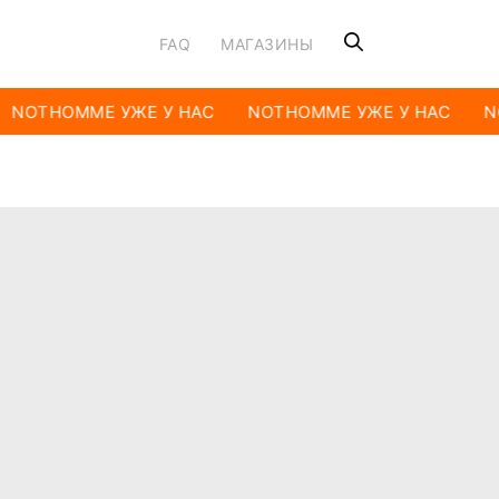
FAQ
МАГАЗИНЫ
NOTHOMME УЖЕ У НАС
NOTHOMME УЖЕ У НАС
N