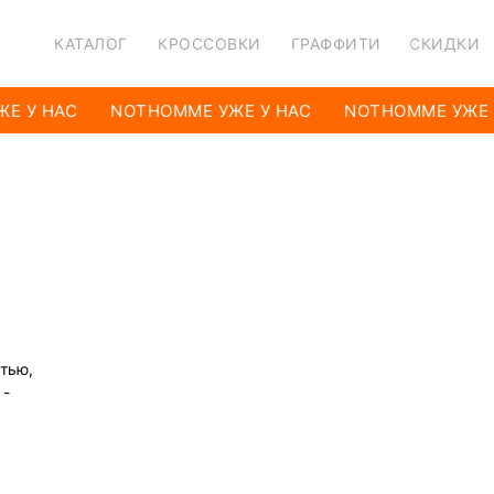
КАТАЛОГ
КРОССОВКИ
ГРАФФИТИ
СКИДКИ
Е У НАС
NOTHOMME УЖЕ У НАС
NOTHOMME УЖЕ 
атью,
 -