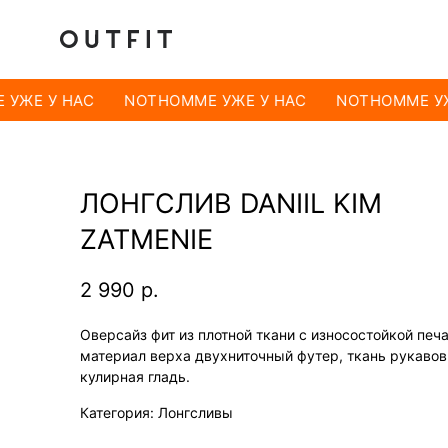
УЖЕ У НАС
NOTHOMME УЖЕ У НАС
NOTHOMME УЖ
ЛОНГСЛИВ DANIIL KIM
ZATMENIE
2 990
р.
Оверсайз фит из плотной ткани с износостойкой печ
материал верха двухниточный футер, ткань рукавов
кулирная гладь.
Категория: Лонгсливы