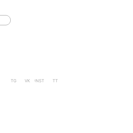
TG
VK
INST
TT