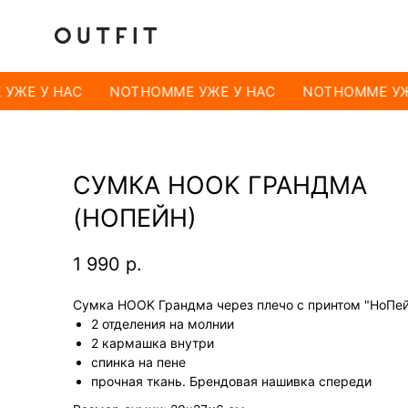
УЖЕ У НАС
NOTHOMME УЖЕ У НАС
NOTHOMME УЖЕ
СУМКА HOOK ГРАНДМА
(НОПЕЙН)
1 990
р.
Сумка HOOK Грандма через плечо с принтом "НоПей
2 отделения на молнии
2 кармашка внутри
спинка на пене
прочная ткань. Брендовая нашивка спереди