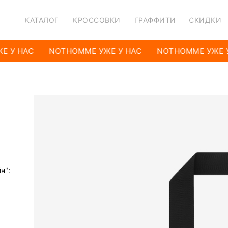
КАТАЛОГ
КРОССОВКИ
ГРАФФИТИ
СКИДКИ
 У НАС
NOTHOMME УЖЕ У НАС
NOTHOMME УЖЕ У
н":