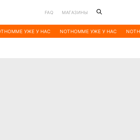
FAQ
МАГАЗИНЫ
THOMME УЖЕ У НАС
NOTHOMME УЖЕ У НАС
NOTH