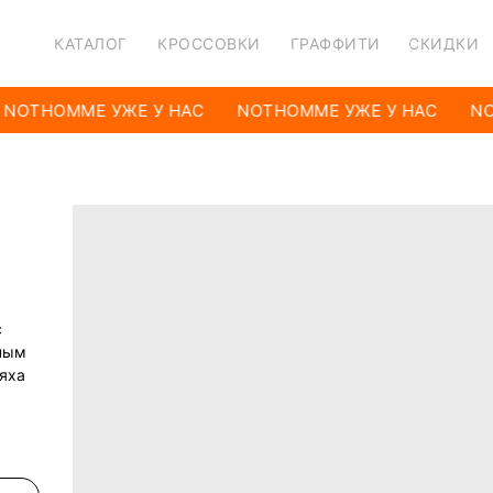
КАТАЛОГ
КРОССОВКИ
ГРАФФИТИ
СКИДКИ
NOTHOMME УЖЕ У НАС
NOTHOMME УЖЕ У НАС
NO
с
нным
ляха