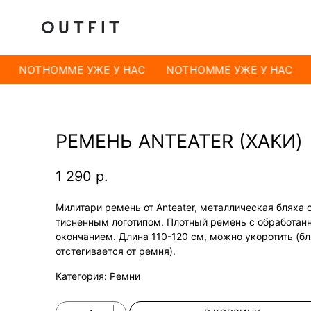
NOTHOMME УЖЕ У НАС
NOTHOMME УЖЕ У НАС
РЕМЕНЬ ANTEATER (ХАКИ)
1 290
р.
Милитари ремень от Anteater, металлическая бляха 
тисненным логотипом. Плотный ремень с обработа
окончанием. Длина 110-120 см, можно укоротить (б
отстегивается от ремня).
Категория: Ремни