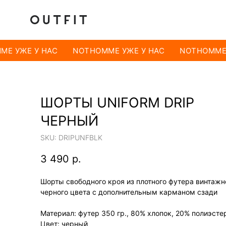
E УЖЕ У НАС
NOTHOMME УЖЕ У НАС
NOTHOMME 
ШОРТЫ UNIFORM DRIP
ЧЕРНЫЙ
SKU:
DRIPUNFBLK
3 490
р.
Шорты свободного кроя из плотного футера винтажн
черного цвета с дополнительным карманом сзади
Материал: футер 350 гр., 80% хлопок, 20% полиэсте
Цвет: черный