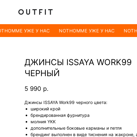
THOMME УЖЕ У НАС
NOTHOMME УЖЕ У НАС
NOTH
ДЖИНСЫ ISSAYA WORK99
ЧЕРНЫЙ
5 990
р.
Джинсы ISSAYA Work99 черного цвета:
широкий крой
брендированная фурнитура
молния YKK
дополнительные боковые карманы и петля
брендинг выполнен в виде тиснения на жакроне, 