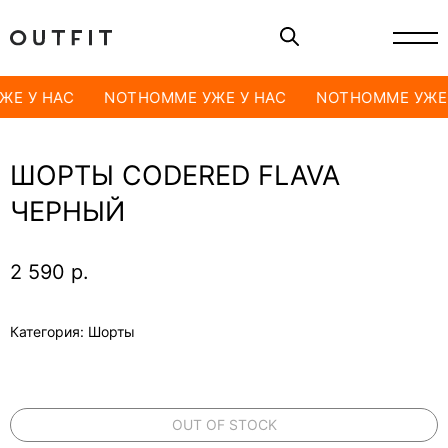
ЖЕ У НАС
NOTHOMME УЖЕ У НАС
NOTHOMME УЖЕ 
ШОРТЫ CODERED FLAVA
ЧЕРНЫЙ
2 590
р.
Категория: Шорты
OUT OF STOCK