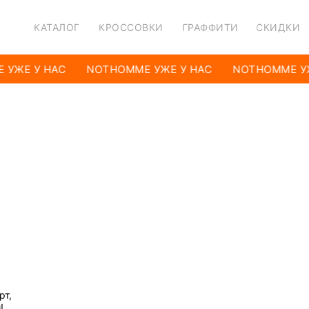
КАТАЛОГ
КРОССОВКИ
ГРАФФИТИ
СКИДКИ
 УЖЕ У НАС
NOTHOMME УЖЕ У НАС
NOTHOMME УЖ
рт,
!.