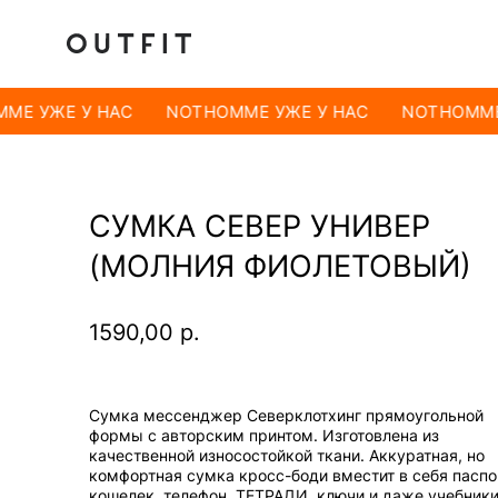
ME УЖЕ У НАС
NOTHOMME УЖЕ У НАС
NOTHOMME
СУМКА СЕВЕР УНИВЕР
(МОЛНИЯ ФИОЛЕТОВЫЙ)
1590,00
р.
Сумка мессенджер Северклотхинг прямоугольной
формы с авторским принтом. Изготовлена из
качественной износостойкой ткани. Аккуратная, но
комфортная сумка кросс-боди вместит в себя паспо
кошелек, телефон, ТЕТРАДИ, ключи и даже учебники