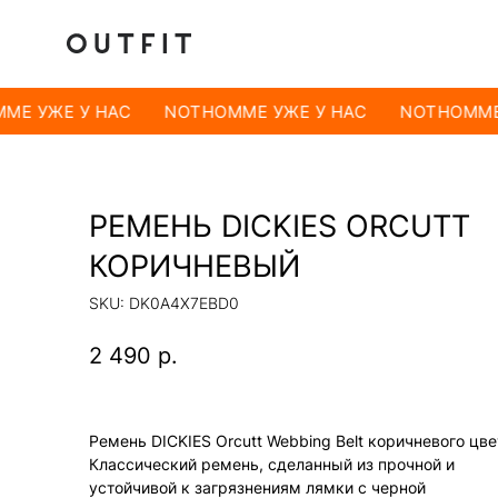
ME УЖЕ У НАС
NOTHOMME УЖЕ У НАС
NOTHOMME 
РЕМЕНЬ DICKIES ORCUTT
КОРИЧНЕВЫЙ
SKU:
DK0A4X7EBD0
2 490
р.
Ремень DICKIES Orcutt Webbing Belt коричневого цве
Классический ремень, сделанный из прочной и
устойчивой к загрязнениям лямки с черной