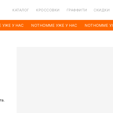
КАТАЛОГ
КРОССОВКИ
ГРАФФИТИ
СКИДКИ
УЖЕ У НАС
NOTHOMME УЖЕ У НАС
NOTHOMME УЖ
та.