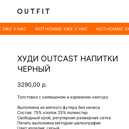
УЖЕ У НАС
NOTHOMME УЖЕ У НАС
NOTHOMME УЖ
ХУДИ OUTCAST НАПИТКИ
ЧЕРНЫЙ
3290,00
р.
Толстовка с капюшоном и карманом-кенгуру
Выполнена из мягкого футера без начеса
Состав: 75% хлопок 25% полиэстер
Свободный крой, регулярная размерная сетка
Печать выполнена методом шелкографии
Цвет изделия: серый