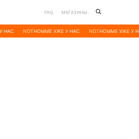
FAQ
МАГАЗИНЫ
У НАС
NOTHOMME УЖЕ У НАС
NOTHOMME УЖЕ У Н