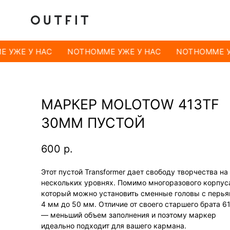
 УЖЕ У НАС
NOTHOMME УЖЕ У НАС
NOTHOMME У
МАРКЕР MOLOTOW 413TF
30ММ ПУСТОЙ
600
р.
Этот пустой Transformer дает свободу творчества на
нескольких уровнях. Помимо многоразового корпуса
который можно установить сменные головы с перья
4 мм до 50 мм. Отличие от своего старшего брата 6
— меньший объем заполнения и поэтому маркер
идеально подходит для вашего кармана.