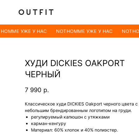
HOMME УЖЕ У НАС
NOTHOMME УЖЕ У НАС
NOTHO
ХУДИ DICKIES OAKPORT
ЧЕРНЫЙ
7 990
р.
Классическое худи DICKIES Oakport черного цвета с
небольшим брендированным логотипом на груди.
регулируемый капюшон с утяжками
карман-кенгуру
Материал: 60% хлопок и 40% полиэстер.