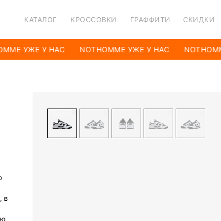
КАТАЛОГ
КРОССОВКИ
ГРАФФИТИ
СКИДКИ
MME УЖЕ У НАС
NOTHOMME УЖЕ У НАС
NOTHOMM
о
, в
ую