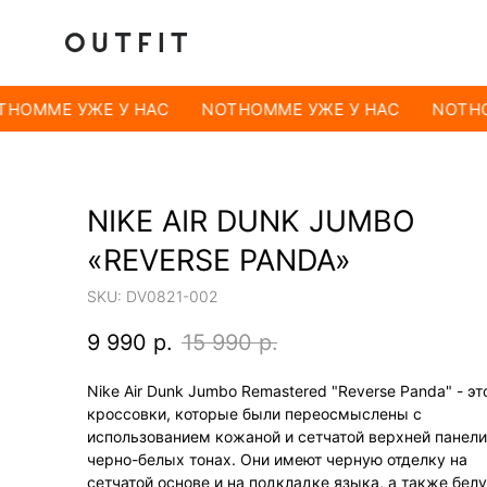
HOMME УЖЕ У НАС
NOTHOMME УЖЕ У НАС
NOTHO
NIKE AIR DUNK JUMBO
«REVERSE PANDA»
SKU:
DV0821-002
9 990
р.
15 990
р.
Nike Air Dunk Jumbo Remastered "Reverse Panda" - эт
кроссовки, которые были переосмыслены с
использованием кожаной и сетчатой верхней панели
черно-белых тонах. Они имеют черную отделку на
сетчатой основе и на подкладке языка, а также бел