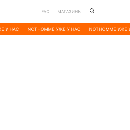
FAQ
МАГАЗИНЫ
Е У НАС
NOTHOMME УЖЕ У НАС
NOTHOMME УЖЕ У