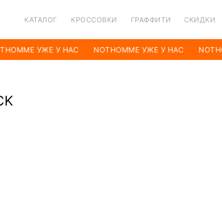
КАТАЛОГ
КРОССОВКИ
ГРАФФИТИ
СКИДКИ
THOMME УЖЕ У НАС
NOTHOMME УЖЕ У НАС
NOTHO
CK