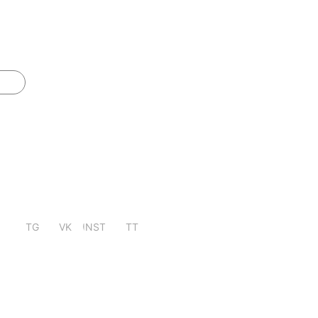
TG
VK
INST
TT