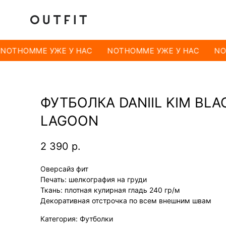
NOTHOMME УЖЕ У НАС
NOTHOMME УЖЕ У НАС
NO
ФУТБОЛКА DANIIL KIM BLA
LAGOON
2 390
р.
Оверсайз фит
Печать: шелкография на груди
Ткань: плотная кулирная гладь 240 гр/м
Декоративная отстрочка по всем внешним швам
Категория: Футболки